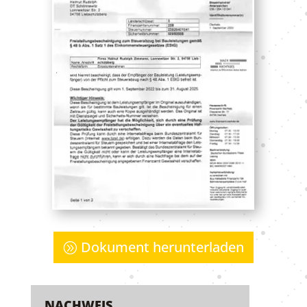
Doku­ment her­un­ter­la­den
NACHWEIS