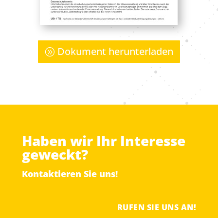
Doku­ment her­un­ter­la­den
Haben wir Ihr Interesse
geweckt?
Kontaktieren Sie uns!
RUFEN SIE UNS AN!