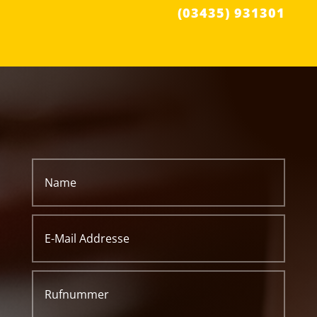
(03435) 931301