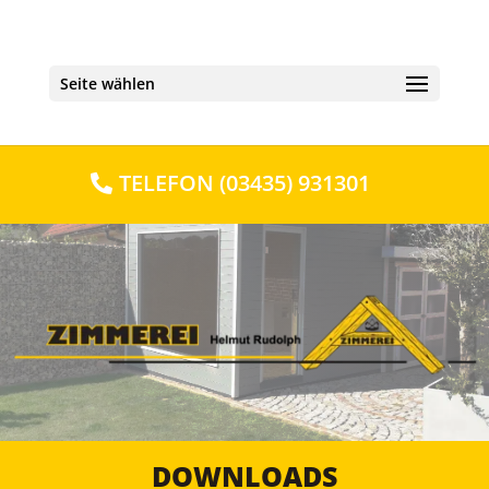
Seite wählen
TELE­FON (03435) 931301
DOWNLOADS