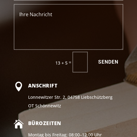
SENDEN
=
13 + 5

ANSCHRIFT
Lon­ne­wit­zer Str. 2, 04758 Lieb­schütz­berg
OT Schön­ne­witz

BÜROZEITEN
Mon­tag bis Frei­tag: 08:00–12:00 Uhr