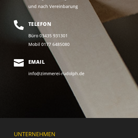
und nach Ver­ein­ba­rung

TELEFON
Büro 03435 931301
Mobil 0177 6485080

EMAIL
info@zimmerei-rudolph.de
UNTERNEHMEN