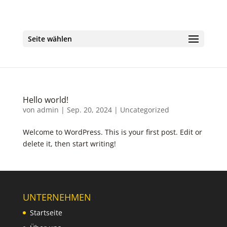
Seite wählen
Hello world!
von
admin
|
Sep. 20, 2024
|
Uncategorized
Wel­co­me to Word­Press. This is your first post. Edit or
dele­te it, then start wri­ting!
UNTERNEHMEN
Startseite